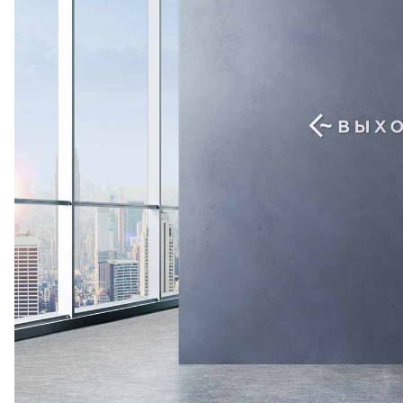
ВК.
/
ОК.
ТР ВОЛГИНО
Волгоград.
ул. 25 Лет Октября, 1
Тулака
Советский
район