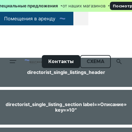
Специальные предложения
от наших магазинов
Посмо
овая площадь в ТЦ - 87 м2
Помещения в аренду
Контакты
СХЕМА
directorist_single_listings_header
directorist_single_listing_section label=»Описание»
key=»10″