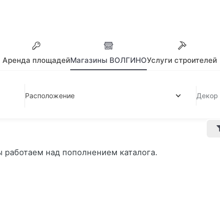
Аренда площадей
Магазины ВОЛГИНО
Услуги строителей
Расположение
Декор
ы работаем над пополнением каталога.
ОЛГИНО
Сотрудничество
град.
По вопросам сотрудничес
 Лет Октября, 1
звоните или отправьте ema