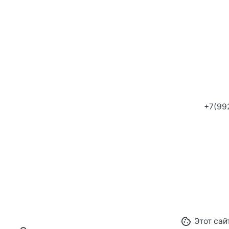
Тулак
Совет
ВК.
/
ОК.
Арен
По во
Обращ
+7(90
+7(99
Этот сай