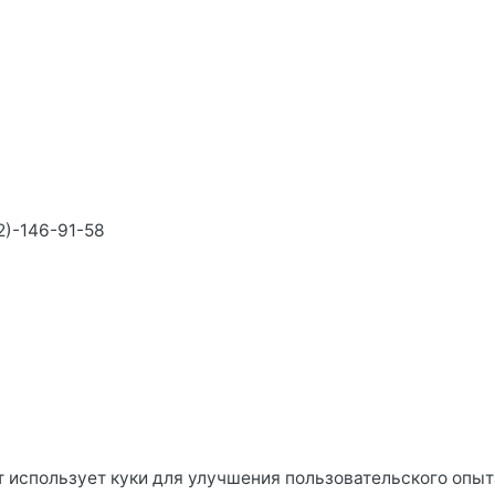
а
info@volginovlg.ru
ский район
да площадей
Акции магазинов
просам аренды
Специальные предложени
айтесь по тел.
Посмотреть все акции
9)-391-75-70
2)-146-91-58
т использует куки для улучшения пользовательского опыт