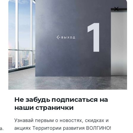
Как проехать
Остановки транспорта:
я
ТЦ Тулак
Территория развития ВОЛГИНО
Общественный транспорт:
Маршрутки 160, 246
Троллейбус 8А
Не забудь подписаться на
наши странички
Узнавай первым о новостях, скидках и
акциях Территории развития ВОЛГИНО!
а.