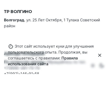
ТР ВОЛГИНО
Волгоград.
ул. 25 Лет Октября, 1
Тулака
Советский
район
Этот сайт использует куки для улучшения
пользовательского опыта. Продолжая, вы
Аренда площадей
соглашаетесь с правилами:
Правила
По вопросам аренды
Обращайтесь по тел.
использования сайта
+7(909)-391-75-70
+7(992)-146-91-58
Сотрудничество
По вопросам сотрудничества
звоните или отправьте
email
info@volginovlg.ru