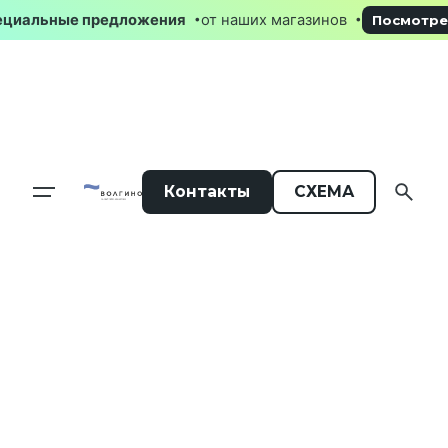
Skip
пециальные предложения
от наших магазинов
Посмот
to
content
Контакты
СХЕМА