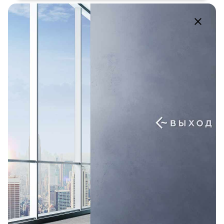
ВК.
/
ОК.