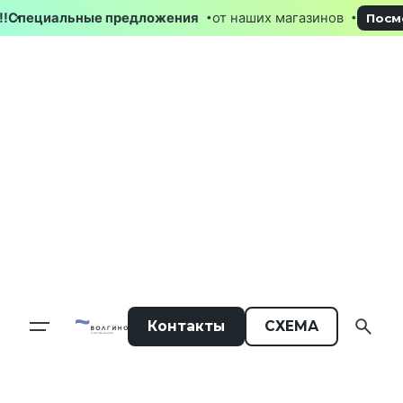
Skip
е !!!
Специальные предложения
от наших магазинов
П
to
content
Контакты
СХЕМА