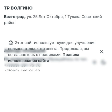
ТР ВОЛГИНО
Волгоград.
ул. 25 Лет Октября, 1
Тулака
Советский
район
Этот сайт использует куки для улучшения
Не забудь подписаться на наши
пользовательского опыта. Продолжая, вы
странички
Аренда площадей
соглашаетесь с правилами:
Правила
По вопросам аренды
Обращайтесь по тел.
использования сайта
Узнавай первым о новостях, скидках и акциях
+7(909)-391-75-70
Территории развития ВОЛГИНО!
+7(992)-146-91-58
Сотрудничество
По вопросам сотрудничества
звоните или отправьте
email
info@volginovlg.ru