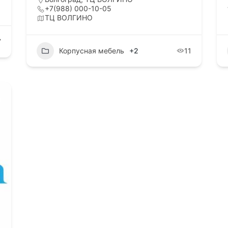
 Лет Октября, 1
звоните или отправьте ema
+7(988) 000-10-05
а
info@volginovlg.ru
ТЦ ВОЛГИНО
ский район
7
Корпусная мебель
+2
11
да площадей
Акции магазинов
просам аренды
Специальные предложени
айтесь по тел.
Посмотреть все акции
9)-391-75-70
2)-146-91-58