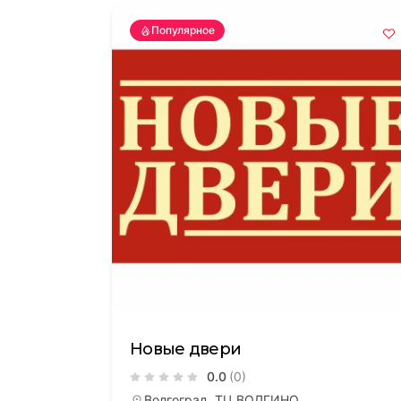
Популярное
Новые двери
ТР В
0.0
(0)
Волго
Волгоград, ТЦ ВОЛГИНО