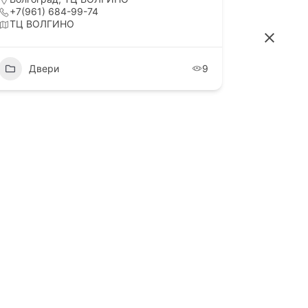
il
+7(961) 684-99-74
ТЦ ВОЛГИНО
ВКонтакте
Telegram
Двери
9
Как проехать
я
Остановки транспорта:
ТЦ Тулак
Территория развития ВОЛГИНО