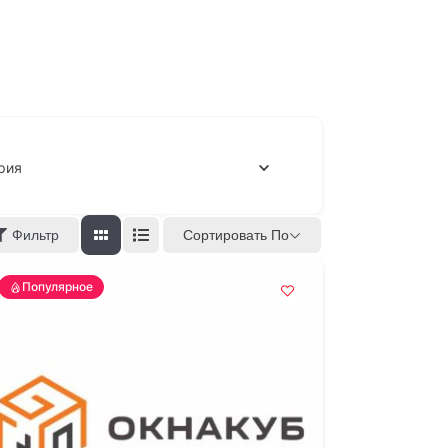
рия
Сортировать По
Фильтр
Популярное