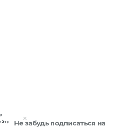
Общественный транспорт:
Маршрутки 160, 246
Троллейбус 8А
Не забудь подписаться на
наши странички
Узнавай первым о новостях, скидках и
акциях Территории развития ВОЛГИНО!
а.
айта
рсональные данные
|
Правила использования