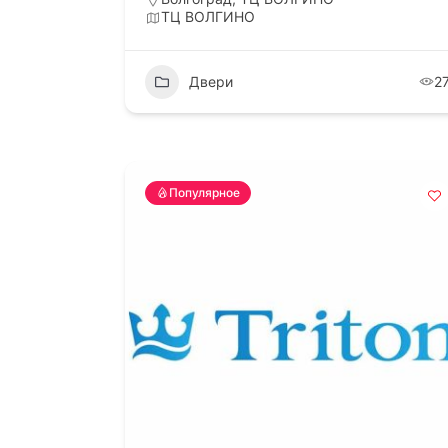
ул. 25
ТЦ ВОЛГИНО
Тулак
Совет
Двери
2
ВК.
/
ОК.
Арен
Популярное
По во
Обращ
+7(90
+7(99