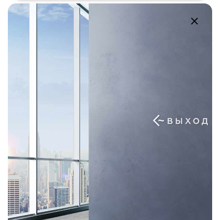
ВК.
/
ОК.