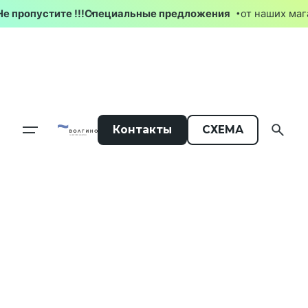
Skip
Не пропустите !!!
Специальные предложения
от наших 
to
content
Контакты
СХЕМА