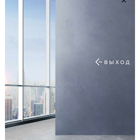
ВК.
/
ОК.