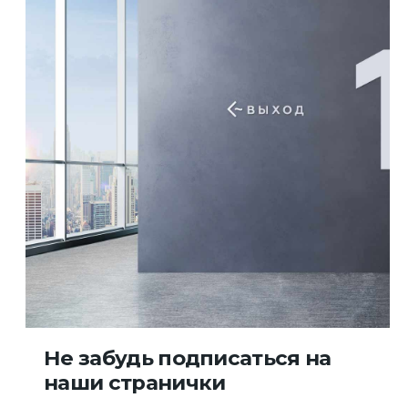
Как проехать
я
Остановки транспорта:
ТЦ Тулак
Территория развития ВОЛГИНО
Общественный транспорт:
Маршрутки 160, 246
Троллейбус 8А
Не забудь подписаться на
наши странички