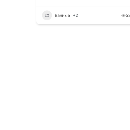
ВК.
/
ОК.
Ванные
+2
5
Арен
По во
Обращ
+7(90
+7(99